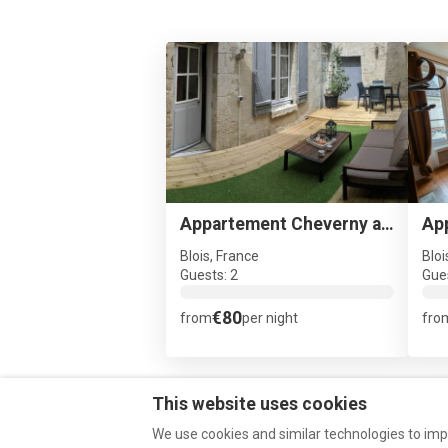
Appartement Cheverny avec cour privative au centre de Blois
Blois, France
Bloi
Guests: 2
Gues
€80
from
per night
fro
This website uses cookies
We use cookies and similar technologies to imp