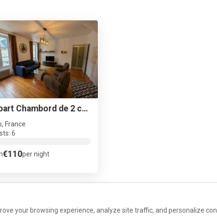
Appart Chambord de 2 chambres au cœur de BLOIS
s, France
ts: 6
€110
m
per night
rove your browsing experience, analyze site traffic, and personalize co