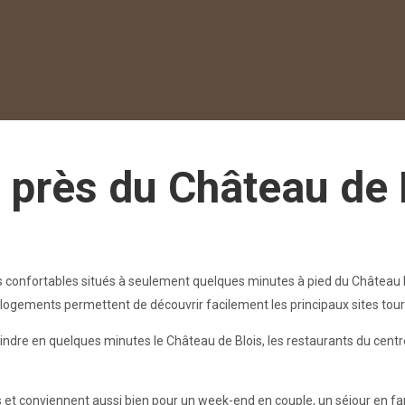
Home
All properties
▾
près du Château de 
Apartment near the Château de Chambord
Guide to Blois & Loire Valley Castles
Accommodation for the Loire à Vélo route in Blois
Weekend in Blois
Apartment near Blois Castle
 confortables situés à seulement quelques minutes à pied du Château R
Contact us
Customer reviews
logements permettent de découvrir facilement les principaux sites touris
Breakfast basket
dre en quelques minutes le Château de Blois, les restaurants du centre-v
t conviennent aussi bien pour un week-end en couple, un séjour en fam