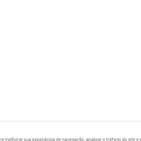
Appartement Cheverny avec cour privative au centre de Blois
Appart Chambord de 2 chambres au cœur de BLOIS
mínio • 2 pessoas
Apartamento / Condomínio • 6 pessoas
• 3 Camas
na de lavar roupa
Wifi · Máquina de lavar roupa
de
€110
por noite
 melhorar sua experiência de navegação, analisar o tráfego do site e