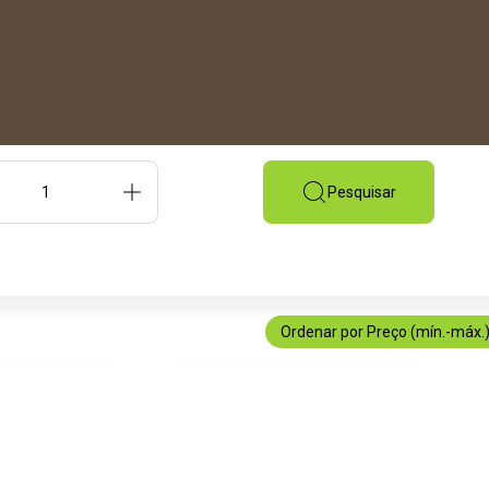
Bem-vindo
Pesquisar
Todas as propriedades
▾
Pessoas
Apartamento perto do Castelo de Chambord
Guia dos Castelos de Blois e do Vale do Loire
Alojamento para a rota Loire à Vélo em Blois
Fim de semana em Blois
Apartamento perto do Castelo de Blois
Ordenar por Preço (mín.-máx.
Contate-nos
Avaliações de clientes
Cesta de café da manhã